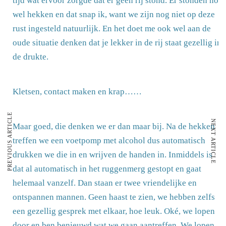
tijd wat ervoor zorgde dat er geen rij stond. Er stonden nog
wel hekken en dat snap ik, want we zijn nog niet op deze
rust ingesteld natuurlijk. En het doet me ook wel aan de
oude situatie denken dat je lekker in de rij staat gezellig in
de drukte.
Kletsen, contact maken en krap……
PREVIOUS ARTICLE
NEXT ARTICLE
Maar goed, die denken we er dan maar bij. Na de hekken
treffen we een voetpomp met alcohol dus automatisch
drukken we die in en wrijven de handen in. Inmiddels is
dat al automatisch in het ruggenmerg gestopt en gaat
helemaal vanzelf. Dan staan er twee vriendelijke en
ontspannen mannen. Geen haast te zien, we hebben zelfs
een gezellig gesprek met elkaar, hoe leuk. Oké, we lopen
door en ben benieuwd wat we gaan aantreffen. We lopen