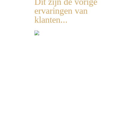
Dit zijn de vorige
ervaringen van
klanten...
Had ik dit maar
gevonden!
Ze doen simpelweg veel meer...
" De 7 tools zijn
the point, herke
"We zitten nu in Kroatië en
helemaal niet mo
enkel nog maar met de tips is
onoverkomelijk.
deze vakantie al zo veel
ik al heb toege
rustiger en leuker gestart.
echt. Zo leuk!"
Mijn 2 tieners doen veel meer
wat ik vraag, we lachen terug
veel meer, gezellige
momenten. Echt nu al een