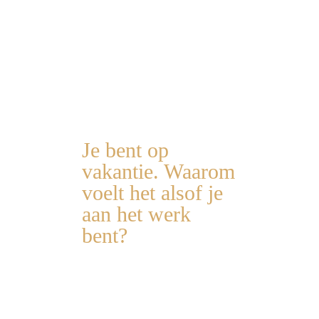
koken… ikke super blij. Dat
is instant vakantiegevoel
voor mij 😊🥳
Tina
Creatina atelier
Je bent op
vakantie. Waarom
voelt het alsof je
aan het werk
bent?
Ik dacht jarenlang dat een
fijne vakantie begon met