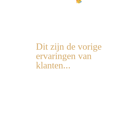
je heb klaarstaan
.
Dit zijn de vorige
ervaringen van
klanten...
De 7 tips helpen echt.
Ondertussen heb ik 2
tieners, 13,5 en 16 jaar die
om de paar dagen, zelf
voorstellen om te mogen