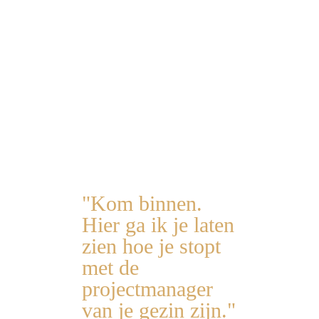
Niemand vraagt je waar de
handdoeken liggen.
Niemand roept “mam!”
En voor het eerst in lange tijd
voel je je niet
verantwoordelijk voor alles.
"Kom binnen.
Hier ga ik je laten
zien hoe je stopt
met de
projectmanager
van je gezin zijn."