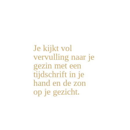
wereld van verschil, laat staan
door de cursus. Zo dankbaar
dat ik jou heb leren kennen."
Je kijkt vol
vervulling naar je
gezin met een
tijdschrift in je
hand en de zon
op je gezicht.
Iedereen zit aan tafel.
Er wordt gelachen.