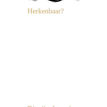
Herkenbaar?
Jij weet wanneer iedereen
moet vertrekken
Jij onthoudt wat er nog moet
gebeuren
Jij bent degene die de sfeer
bewaakt
Jij gaat op vakantie, maar
voelt je ondertussen
projectmanager van het gezin
Aan het eind van de dag ben
jij vaak vermoeider dan de
rest en de rest heeft genoten.