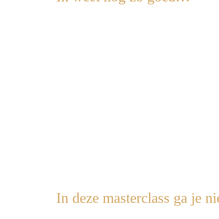
Ik stond te koken, in mijn hoofd een hele lijst
En terwijl ik rondkeek, zag ik de rest relaxed z
En daar stond ik dan.
Ik voelde me zo
alleen
, alsof ik degene was di
Het leek zo logisch dat ík altijd
alles regelde
, 
Ik wilde ook even niks, geen strijd, geen tak
In deze masterclass ga je ni