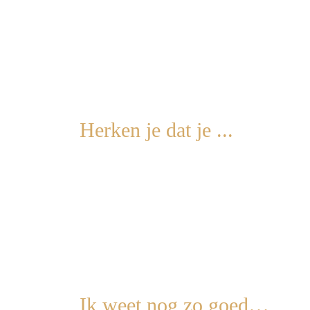
Herken je dat je ...
✨
Jezelf hoort roepen:
“Hoe vaak moet ik dit
✨ Steeds weer in de rol van
politieagent
beland
✨ ’s Avonds in bed denkt: “Ik wil gewoon een
✨ Verlangt naar l
uchtigheid, plezier
en dat wa
✨ Diep van binnen weet: er móet iets veranderen
Ik weet nog zo goed…