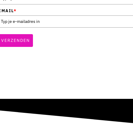
EMAIL
*
VERZENDEN
onze vakantie meteen zoveel rustiger.”
maar door de shift die ze liet zien is het thuis echt lichter gew
… maar nu lachen we weer aan tafel. Wat een verschil.”