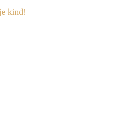
je kind!
ijkt te gaan