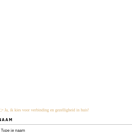
lkens in die regelaars-rol belandt en wat er onder die dagelijkse
m van strijd en stress naar rust en verbinding te gaan.
e niet meer als politieagent of regelaar, maar als leider in rust
ifts écht te kunnen maken.
 Ja, ik kies voor verbinding en gezelligheid in huis!
NAAM