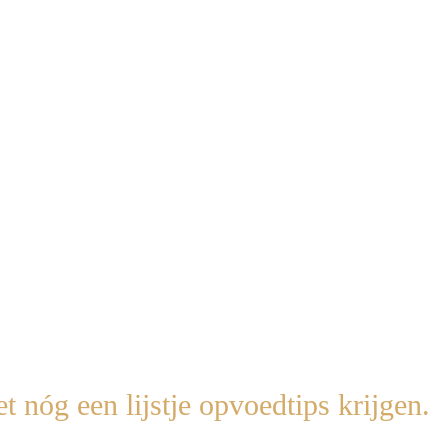
 wat er die dag nog moest gebeuren.
itten: tv aan, een boekje, even voor zichzelf.
e álles moest doen. Niemand die zag dat ik eigenlijk
snakte
naar
maar diep van binnen voelde het soms loodzwaar.
en, geen moeten. Gewoon even
rust
en dat was het moment dat ik d
et nóg een lijstje opvoedtips krijgen.