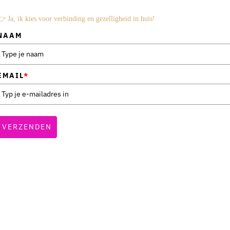
 Ja, ik kies voor verbinding en gezelligheid in huis!
NAAM
EMAIL
*
VERZENDEN
et zo logisch is dat je je vaak meer politieagent dan moeder vo
en en de samenwerking met je kind terugvindt.
jd en stress naar rust, plezier en verbinding.