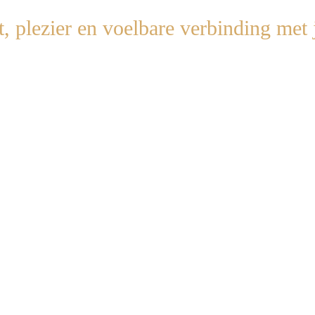
st, plezier en voelbare verbinding met 
erdwijnt
en je huis
omtovert
in een plek waar alles als
vanzelf l
uur
s verandert