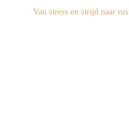
Van stress en strijd naar ru
De SHIFT waar niemand je ooit over verteld…
maar zorgt dat
leuren en sleuren
over jassen
v
(zonder repeat-stand of continue frustratie.)
📅
Wanneer:
Zondag 14 september om 10:00 
📍
Waar
: L
ive online (gratis sessie)
Ontdek zondag die ene krachtige shift die alle